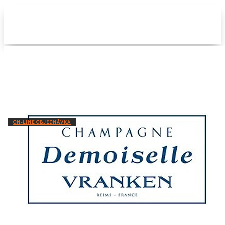
O nás
Naše
vinařství
Registrace
Kontakt
ON-LINE OBJEDNÁVKA
Pouze pro registrované B2B
zákazníky.