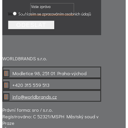
Vaše zpráva
.
.
Souhlasím se zpracováním osobních údajů
ODESLAT
WORLDBRANDS s.r.o.
Modletice 98, 251 01 Praha-východ

+420 315 559 513

info@worldbrands.cz

Právní forma: sro / s.r.o.
Registrováno: C 52321/MSPH Městský soud v
Praze