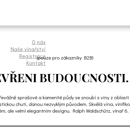
O nás
Naše vinařství
Registrace
(pouze pro zákazníky B2B)
Kontakt
TEVŘENI BUDOUCNOSTI.
 Převážně sprašové a kamenité půdy se snoubí s víny z oblast
stickou chutí, danou nezvyklým původem. Skvělá vína, vinifiko
ém, ale velmi elegantním designu. Ralph Waldschütz, vinař 6.