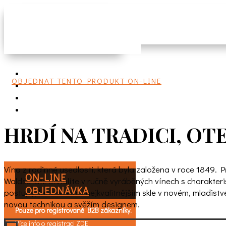
OBJEDNAT TENTO PRODUKT ON-LINE
HRDÍ NA TRADICI, O
Vína z rodinné usedlosti, která byla založena v roce 1849.
ON-LINE
Waldschütz ohhalíte v ručně vyráběných vínech s charakteri
OBJEDNÁVKA
postupy, lahvována v nejkvalitnějším skle v novém, mladistv
novou technikou a svěžím designem.
Pouze pro registrované B2B zákazníky.
Více info o registraci
ZDE
.